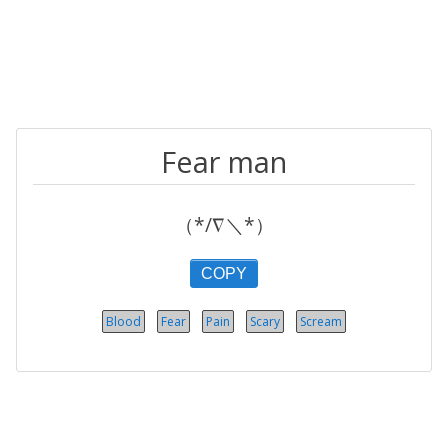
Fear man
（*/∇＼*）
COPY
Blood
Fear
Pain
Scary
Scream