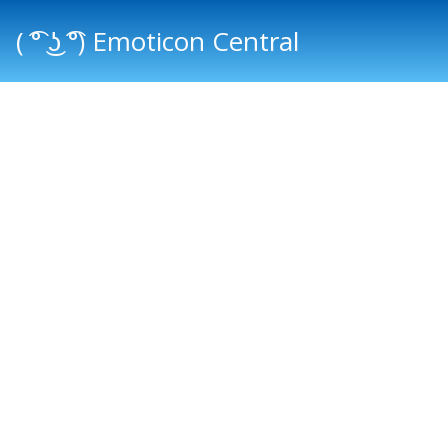
( ͡° ͜ʖ ͡°) Emoticon Central
Main menu