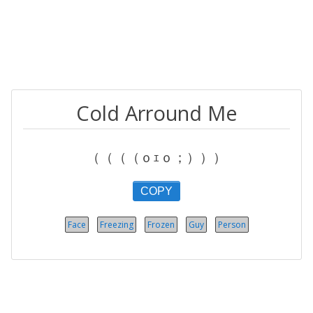
Cold Arround Me
（（（（ｏｪｏ；）））
COPY
Face
Freezing
Frozen
Guy
Person