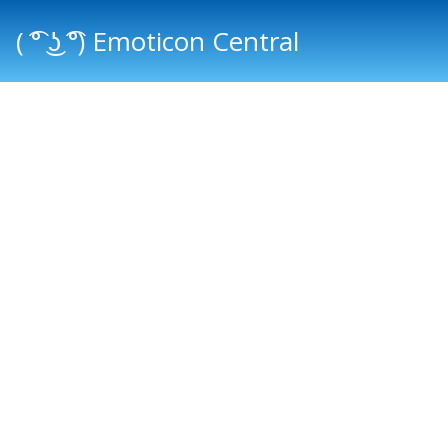
( ͡° ͜ʖ ͡°) Emoticon Central
Main menu